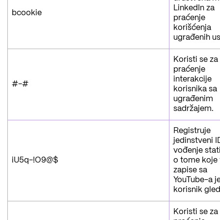
LinkedIn za
bcookie
praćenje
korišćenja
ugrađenih us
Koristi se za
praćenje
interakcije
#-#
korisnika sa
ugrađenim
sadržajem.
Registruje
jedinstveni I
vođenje stat
iU5q-!O9@$
o tome koje
zapise sa
YouTube-a j
korisnik gle
Koristi se za