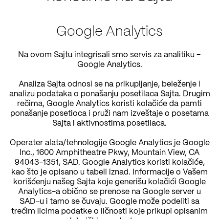
Google Analytics
Na ovom Sajtu integrisali smo servis za analitiku –
Google Analytics.
Analiza Sajta odnosi se na prikupljanje, beleženje i
analizu podataka o ponašanju posetilaca Sajta. Drugim
rečima, Google Analytics koristi kolačiće da pamti
ponašanje posetioca i pruži nam izveštaje o posetama
Sajta i aktivnostima posetilaca.
Operater alata/tehnologije Google Analytics je Google
Inc., 1600 Amphitheatre Pkwy, Mountain View, CA
94043-1351, SAD. Google Analytics koristi kolačiće,
kao što je opisano u tabeli iznad. Informacije o Vašem
korišćenju našeg Sajta koje generišu kolačići Google
Analytics-a obično se prenose na Google server u
SAD-u i tamo se čuvaju. Google može podeliti sa
trećim licima podatke o ličnosti koje prikupi opisanim