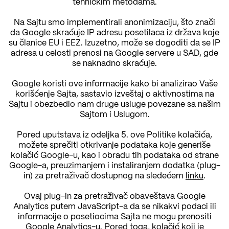
tehničkim metodama.
Na Sajtu smo implementirali anonimizaciju, što znači
da Google skraćuje IP adresu posetilaca iz država koje
su članice EU i EEZ. Izuzetno, može se dogoditi da se IP
adresa u celosti prenosi na Google servere u SAD, gde
se naknadno skraćuje.
Google koristi ove informacije kako bi analizirao Vaše
korišćenje Sajta, sastavio izveštaj o aktivnostima na
Sajtu i obezbedio nam druge usluge povezane sa našim
Sajtom i Uslugom.
Pored uputstava iz odeljka 5. ove Politike kolačića,
možete sprečiti otkrivanje podataka koje generiše
kolačić Google-u, kao i obradu tih podataka od strane
Google-a, preuzimanjem i instaliranjem dodatka (plug-
in) za pretraživač dostupnog na sledećem
linku
.
Ovaj plug-in za pretraživač obaveštava Google
Analytics putem JavaScript-a da se nikakvi podaci ili
informacije o posetiocima Sajta ne mogu prenositi
Google Analytics-u. Pored toga, kolačić koji je