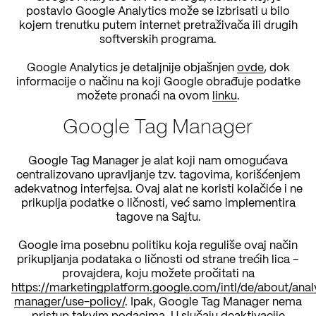
postavio Google Analytics može se izbrisati u bilo
kojem trenutku putem internet pretraživača ili drugih
softverskih programa.
Google Analytics je detaljnije objašnjen
ovde
, dok
informacije o načinu na koji Google obrađuje podatke
možete pronaći na ovom
linku
.
Google Tag Manager
Google Tag Manager je alat koji nam omogućava
centralizovano upravljanje tzv. tagovima, korišćenjem
adekvatnog interfejsa. Ovaj alat ne koristi kolačiće i ne
prikuplja podatke o ličnosti, već samo implementira
tagove na Sajtu.
Google ima posebnu politiku koja reguliše ovaj način
prikupljanja podataka o ličnosti od strane trećih lica –
provajdera, koju možete pročitati na
https://marketingplatform.google.com/intl/de/about/anal
manager/use-policy/
. Ipak, Google Tag Manager nema