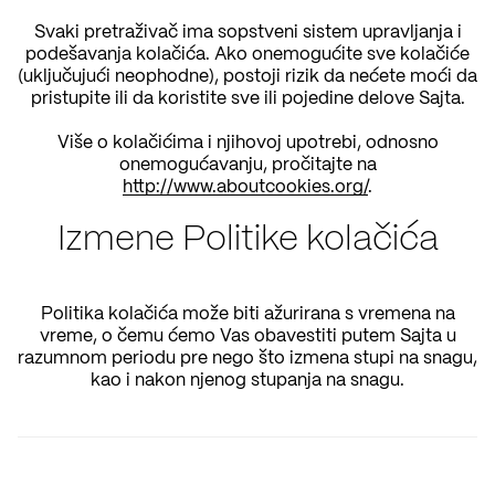
Svaki pretraživač ima sopstveni sistem upravljanja i
podešavanja kolačića. Ako onemogućite sve kolačiće
(uključujući neophodne), postoji rizik da nećete moći da
pristupite ili da koristite sve ili pojedine delove Sajta.
Više o kolačićima i njihovoj upotrebi, odnosno
onemogućavanju, pročitajte na
http://www.aboutcookies.org/
.
Izmene Politike kolačića
Politika kolačića može biti ažurirana s vremena na
vreme, o čemu ćemo Vas obavestiti putem Sajta u
razumnom periodu pre nego što izmena stupi na snagu,
kao i nakon njenog stupanja na snagu.