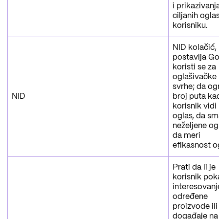
i prikazivanj
ciljanih ogla
korisniku.
NID kolačić, 
postavlja Go
koristi se za
oglašivačke
svrhe; da og
NID
broj puta ka
korisnik vidi
oglas, da sm
neželjene og
da meri
efikasnost o
Prati da li je
korisnik po
interesovanj
određene
proizvode ili
događaje na