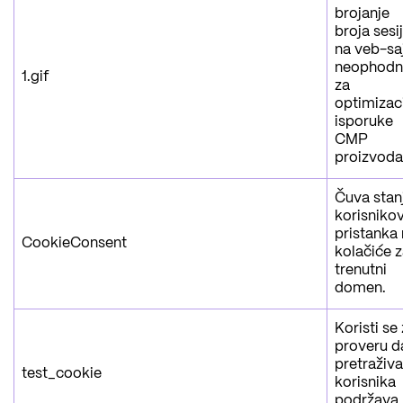
brojanje
broja sesi
na veb-saj
neophod
1.gif
za
optimizac
isporuke
CMP
proizvoda
Čuva stan
korisniko
pristanka
CookieConsent
kolačiće 
trenutni
domen.
Koristi se
proveru da
pretraživ
test_cookie
korisnika
podržava