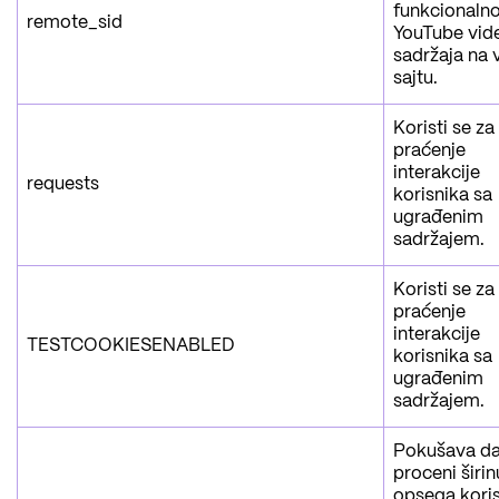
funkcionaln
remote_sid
YouTube vid
sadržaja na 
sajtu.
Koristi se za
praćenje
interakcije
requests
korisnika sa
ugrađenim
sadržajem.
Koristi se za
praćenje
interakcije
TESTCOOKIESENABLED
korisnika sa
ugrađenim
sadržajem.
Pokušava d
proceni širin
opsega kori