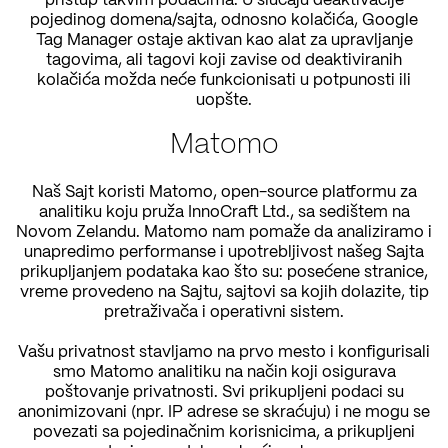
pristup takvim podacima. U slučaju deaktivacije
pojedinog domena/sajta, odnosno kolačića, Google
Tag Manager ostaje aktivan kao alat za upravljanje
tagovima, ali tagovi koji zavise od deaktiviranih
kolačića možda neće funkcionisati u potpunosti ili
uopšte.
Matomo
Naš Sajt koristi Matomo, open-source platformu za
analitiku koju pruža InnoCraft Ltd., sa sedištem na
Novom Zelandu. Matomo nam pomaže da analiziramo i
unapredimo performanse i upotrebljivost našeg Sajta
prikupljanjem podataka kao što su: posećene stranice,
vreme provedeno na Sajtu, sajtovi sa kojih dolazite, tip
pretraživača i operativni sistem.
Vašu privatnost stavljamo na prvo mesto i konfigurisali
smo Matomo analitiku na način koji osigurava
poštovanje privatnosti. Svi prikupljeni podaci su
anonimizovani (npr. IP adrese se skraćuju) i ne mogu se
povezati sa pojedinačnim korisnicima, a prikupljeni