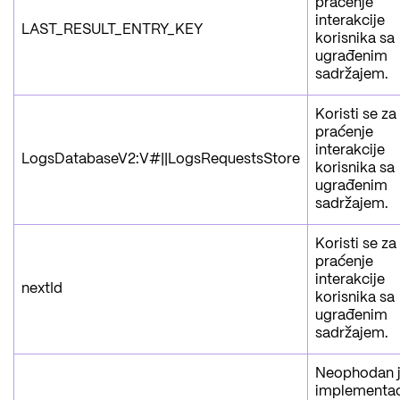
praćenje
interakcije
LAST_RESULT_ENTRY_KEY
korisnika sa
ugrađenim
sadržajem.
Koristi se za
praćenje
interakcije
LogsDatabaseV2:V#||LogsRequestsStore
korisnika sa
ugrađenim
sadržajem.
Koristi se za
praćenje
interakcije
nextId
korisnika sa
ugrađenim
sadržajem.
Neophodan j
implementaci