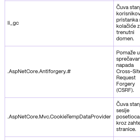
Čuva stan
korisniko
pristanka
li_gc
kolačiće 
trenutni
domen.
Pomaže u
sprečavan
napada
.AspNetCore.Antiforgery.#
Cross-Sit
Request
Forgery
(CSRF).
Čuva stan
sesije
.AspNetCore.Mvc.CookieTempDataProvider
posetioca
kroz zaht
stranice.