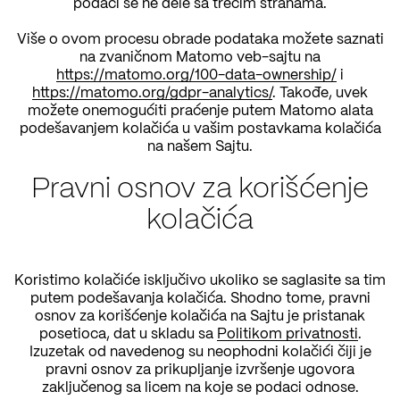
podaci se ne dele sa trećim stranama.
Više o ovom procesu obrade podataka možete saznati
na zvaničnom Matomo veb-sajtu na
https://matomo.org/100-data-ownership/
i
https://matomo.org/gdpr-analytics/
. Takođe, uvek
možete onemogućiti praćenje putem Matomo alata
podešavanjem kolačića u vašim postavkama kolačića
na našem Sajtu.
Pravni osnov za korišćenje
kolačića
Koristimo kolačiće isključivo ukoliko se saglasite sa tim
putem podešavanja kolačića. Shodno tome, pravni
osnov za korišćenje kolačića na Sajtu je pristanak
posetioca, dat u skladu sa
Politikom privatnosti
.
Izuzetak od navedenog su neophodni kolačići čiji je
pravni osnov za prikupljanje izvršenje ugovora
zaključenog sa licem na koje se podaci odnose.