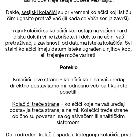
samo dok traje sesija posete veb-sajtu.
Dakle,
sesijski kolačići
su privremeni kolačići koji ističu
čim ugasite pretraživač (ili kada se Vaša sesija završi).
Trajni kolačići
su kolačići koji ostaju na vašem hard
disku dok ih vi ne izbrišete, ili dok to ne učini vaš
pretraživač, u zavisnosti od datuma isteka kolačića. Svi
stalni kolačići imaju datum isteka ugrađen u njihov kod,
ali trajanje može varirati.
Poreklo
Kolačići prve strane
– kolačići koje na Vaš uređaj
direktno postavljamo mi, odnosno veb-sajt koji ste
posetili.
Kolačići treće strane
– kolačići koje na vaš uređaj
postavlja treća strana, a ne mi. Kolačići treće strane
obično su povezani sa oglašivačem ili analitičkim
sistemom.
Da li određeni kolačić spada u kategoriju kolačića prve