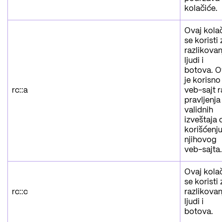
kolačiće.
Ovaj kola
se koristi 
razlikovan
ljudi i
botova. 
je korisno
rc::a
veb-sajt r
pravljenja
validnih
izveštaja 
korišćenj
njihovog
veb-sajta.
Ovaj kola
se koristi 
rc::c
razlikovan
ljudi i
botova.