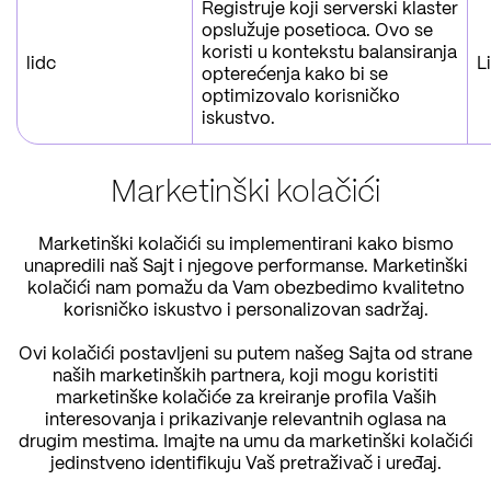
Registruje koji serverski klaster
opslužuje posetioca. Ovo se
koristi u kontekstu balansiranja
lidc
L
opterećenja kako bi se
optimizovalo korisničko
iskustvo.
Marketinški kolačići
Marketinški kolačići su implementirani kako bismo
unapredili naš Sajt i njegove performanse. Marketinški
kolačići nam pomažu da Vam obezbedimo kvalitetno
korisničko iskustvo i personalizovan sadržaj.
Ovi kolačići postavljeni su putem našeg Sajta od strane
naših marketinških partnera, koji mogu koristiti
marketinške kolačiće za kreiranje profila Vaših
interesovanja i prikazivanje relevantnih oglasa na
drugim mestima. Imajte na umu da marketinški kolačići
jedinstveno identifikuju Vaš pretraživač i uređaj.