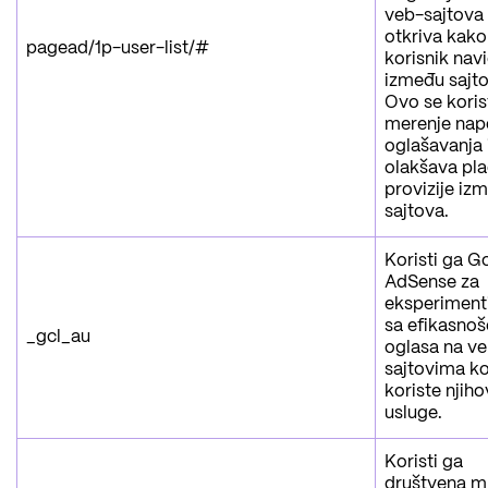
veb-sajtova 
otkriva kako
pagead/1p-user-list/#
korisnik navi
između sajto
Ovo se koris
merenje nap
oglašavanja 
olakšava pla
provizije iz
sajtova.
Koristi ga G
AdSense za
eksperiment
sa efikasno
_gcl_au
oglasa na v
sajtovima ko
koriste njih
usluge.
Koristi ga
društvena m