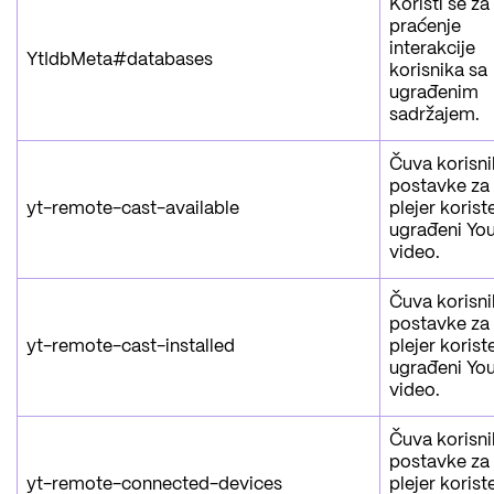
Koristi se za
praćenje
interakcije
YtIdbMeta#databases
korisnika sa
ugrađenim
sadržajem.
Čuva korisn
postavke za
yt-remote-cast-available
plejer korist
ugrađeni Yo
video.
Čuva korisn
postavke za
yt-remote-cast-installed
plejer korist
ugrađeni Yo
video.
Čuva korisn
postavke za
yt-remote-connected-devices
plejer korist