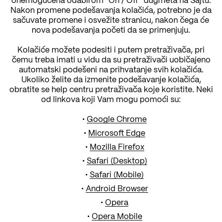
onemogućena odabirom “On / Off” dugmeta na Sajtu.
Nakon promene podešavanja kolačića, potrebno je da
sačuvate promene i osvežite stranicu, nakon čega će
nova podešavanja početi da se primenjuju.
Kolačiće možete podesiti i putem pretraživača, pri
čemu treba imati u vidu da su pretraživači uobičajeno
automatski podešeni na prihvatanje svih kolačića.
Ukoliko želite da izmenite podešavanje kolačića,
obratite se help centru pretraživača koje koristite. Neki
od linkova koji Vam mogu pomoći su:
Google Chrome
Microsoft Edge
Mozilla Firefox
Safari (Desktop)
Safari (Mobile)
Android Browser
Opera
Opera Mobile