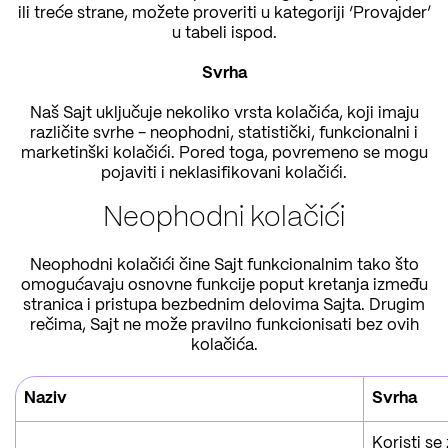
ili treće strane, možete proveriti u kategoriji ‘Provajder’
u tabeli ispod.
Svrha
Naš Sajt uključuje nekoliko vrsta kolačića, koji imaju
različite svrhe - neophodni, statistički, funkcionalni i
marketinški kolačići. Pored toga, povremeno se mogu
pojaviti i neklasifikovani kolačići.
Neophodni kolačići
Neophodni kolačići čine Sajt funkcionalnim tako što
omogućavaju osnovne funkcije poput kretanja između
stranica i pristupa bezbednim delovima Sajta. Drugim
rečima, Sajt ne može pravilno funkcionisati bez ovih
kolačića.
Naziv
Svrha
Koristi se