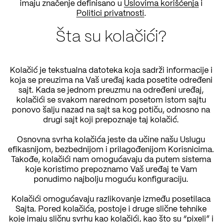
imaju značenje definisano u
Uslovima korišćenja
i
Politici privatnosti
.
Šta su kolačići?
Kolačić je tekstualna datoteka koja sadrži informacije i
koja se preuzima na Vaš uređaj kada posetite određeni
sajt. Kada se jednom preuzmu na određeni uređaj,
kolačići se svakom narednom posetom istom sajtu
ponovo šalju nazad na sajt sa kog potiču, odnosno na
drugi sajt koji prepoznaje taj kolačić.
Osnovna svrha kolačića jeste da učine našu Uslugu
efikasnijom, bezbednijom i prilagođenijom Korisnicima.
Takođe, kolačići nam omogućavaju da putem sistema
koje koristimo prepoznamo Vaš uređaj te Vam
ponudimo najbolju moguću konfiguraciju.
Kolačići omogućavaju razlikovanje između posetilaca
Sajta. Pored kolačića, postoje i druge slične tehnike
koje imaju sličnu svrhu kao kolačići, kao što su “pixeli” i