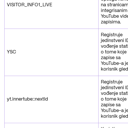
VISITOR_INFO1_LIVE
na stranica
integrisanim
YouTube vid
zapisima.
Registruje
jedinstveni I
vođenje stat
YSC
o tome koje
zapise sa
YouTube-a j
korisnik gle
Registruje
jedinstveni I
vođenje stat
yt.innertube::nextId
o tome koje
zapise sa
YouTube-a j
korisnik gle