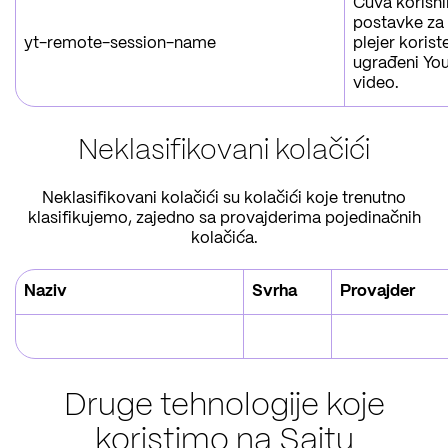
Čuva korisn
postavke za
yt-remote-session-name
plejer korist
ugrađeni Yo
video.
Neklasifikovani kolačići
Neklasifikovani kolačići su kolačići koje trenutno
klasifikujemo, zajedno sa provajderima pojedinačnih
kolačića.
Naziv
Svrha
Provajder
Druge tehnologije koje
koristimo na Sajtu