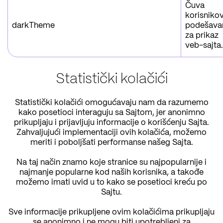
Čuva
korisniko
darkTheme
podešava
za prikaz
veb-sajta.
Statistički kolačići
Statistički kolačići omogućavaju nam da razumemo
kako posetioci interaguju sa Sajtom, jer anonimno
prikupljaju i prijavljuju informacije o korišćenju Sajta.
Zahvaljujući implementaciji ovih kolačića, možemo
meriti i poboljšati performanse našeg Sajta.
Na taj način znamo koje stranice su najpopularnije i
najmanje popularne kod naših korisnika, a takođe
možemo imati uvid u to kako se posetioci kreću po
Sajtu.
Sve informacije prikupljene ovim kolačićima prikupljaju
se anonimno i ne mogu biti upotrebljeni za