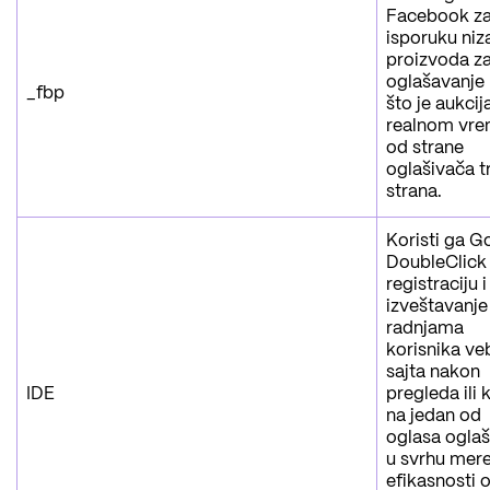
Facebook z
isporuku niz
proizvoda z
oglašavanje
_fbp
što je aukcij
realnom vr
od strane
oglašivača t
strana.
Koristi ga G
DoubleClick
registraciju i
izveštavanje
radnjama
korisnika ve
sajta nakon
IDE
pregleda ili k
na jedan od
oglasa ogla
u svrhu mer
efikasnosti 