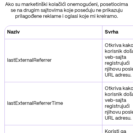
Ako su marketinški kolačići onemogućeni, posetiocima
se na drugim sajtovima koje posećuju ne prikazuju
prilagođene reklame i oglasi koje mi kreiramo.
Naziv
Svrha
Otkriva kako
korisnik doš
veb-sajta
lastExternalReferrer
registrujući
njihovu posl
URL adresu.
Otkriva kako
korisnik doš
veb-sajta
lastExternalReferrerTime
registrujući
njihovu posl
URL adresu.
Koristi ga