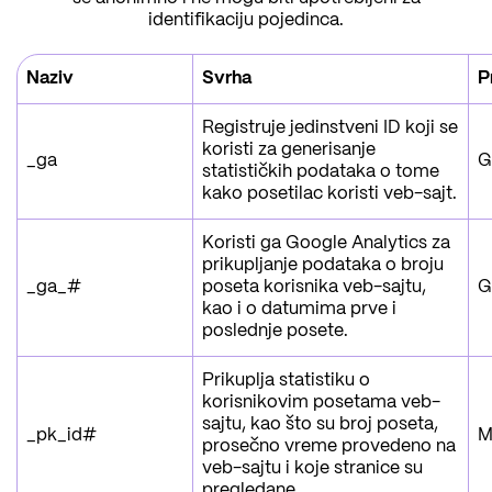
identifikaciju pojedinca.
Naziv
Svrha
P
Registruje jedinstveni ID koji se
koristi za generisanje
_ga
G
statističkih podataka o tome
kako posetilac koristi veb-sajt.
Koristi ga Google Analytics za
prikupljanje podataka o broju
_ga_#
poseta korisnika veb-sajtu,
G
kao i o datumima prve i
poslednje posete.
Prikuplja statistiku o
korisnikovim posetama veb-
sajtu, kao što su broj poseta,
_pk_id#
M
prosečno vreme provedeno na
veb-sajtu i koje stranice su
pregledane.