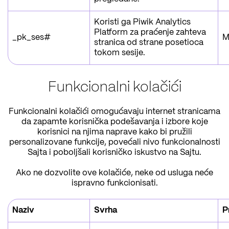
Koristi ga Piwik Analytics
Platform za praćenje zahteva
_pk_ses#
M
stranica od strane posetioca
tokom sesije.
Funkcionalni kolačići
Funkcionalni kolačići omogućavaju internet stranicama
da zapamte korisnička podešavanja i izbore koje
korisnici na njima naprave kako bi pružili
personalizovane funkcije, povećali nivo funkcionalnosti
Sajta i poboljšali korisničko iskustvo na Sajtu.
Ako ne dozvolite ove kolačiće, neke od usluga neće
ispravno funkcionisati.
Naziv
Svrha
P