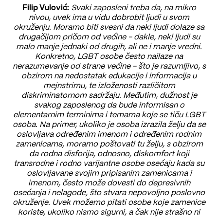
Filip Vulović:
Svaki zaposleni treba da, na mikro
nivou, uvek ima u vidu dobrobit ljudi u svom
okruženju. Moramo biti svesni da neki ljudi dolaze sa
drugačijom pričom od većine - dakle, neki ljudi su
malo manje jednaki od drugih, ali ne i manje vredni.
Konkretno, LGBT osobe često nailaze na
nerazumevanje od strane većine - što je razumljivo, s
obzirom na nedostatak edukacije i informacija u
mejnstrimu, te izloženosti različitom
diskriminatornom sadržaju. Međutim, dužnost je
svakog zaposlenog da bude informisan o
elementarnim terminima i temama koje se tiču LGBT
osoba. Na primer, ukoliko je osoba izrazila želju da se
oslovljava određenim imenom i određenim rodnim
zamenicama, moramo poštovati tu želju, s obzirom
da rodna disforija, odnosno, diskomfort koji
transrodne i rodno varijantne osobe osećaju kada su
oslovljavane svojim pripisanim zamenicama i
imenom, često može dovesti do depresivnih
osećanja i nelagode, što stvara nepovoljno poslovno
okruženje. Uvek možemo pitati osobe koje zamenice
koriste, ukoliko nismo sigurni, a čak nije strašno ni