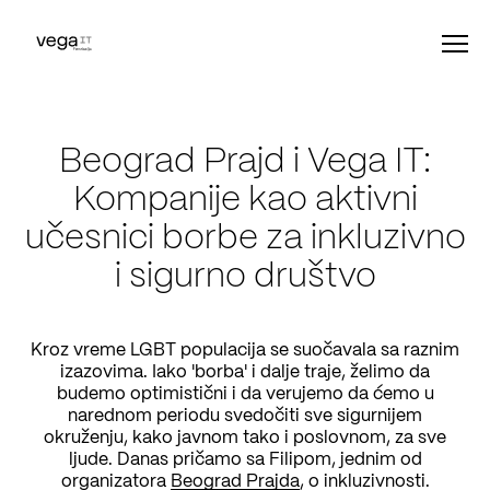
Beograd Prajd i Vega IT:
Kompanije kao aktivni
učesnici borbe za inkluzivno
i sigurno društvo
Kroz vreme LGBT populacija se suočavala sa raznim
izazovima. Iako 'borba' i dalje traje, želimo da
budemo optimistični i da verujemo da ćemo u
narednom periodu svedočiti sve sigurnijem
okruženju, kako javnom tako i poslovnom, za sve
ljude. Danas pričamo sa Filipom, jednim od
organizatora
Beograd Prajda
, o inkluzivnosti.