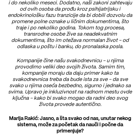
i do nekoliko meseci. Dodatno, naši zakoni zahtevaju
od ovih osoba da prođu kroz psihijatrijsku i
endokrinološku fazu tranzicije da bi dobili dozvolu da
promene polne oznake u ličnim dokumentima, što
traje i po nekoliko godina. Tokom tog procesa,
transrodne osobe žive sa neadekvatnim
dokumentima, što im otežava normalan život - od
odlaska u poštu i banku, do pronalaska posla.
Kompanije čine našu svakodnevnicu - u njima
provodimo veliki deo svojih života. Samim tim,
kompanije moraju da daju primer kako ta
svakodnevnica treba da bude ista za sve - da sve
svako u njima oseća bezbedno, sigurno i jednako sa
svima. Upravo je inkluzivnost na radnom mestu ovde
ključna - kako bi svako mogao da radni deo svog
života provede autentično.
Marija Rakić: Jasno, a šta svako od nas, unutar nekog
sistema, može za početak da nauči i počne da
primenjuje?