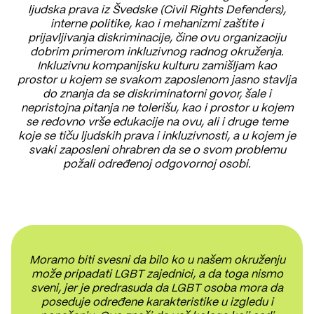
ljudska prava iz Švedske (Civil Rights Defenders),
interne politike, kao i mehanizmi zaštite i
prijavljivanja diskriminacije, čine ovu organizaciju
dobrim primerom inkluzivnog radnog okruženja.
Inkluzivnu kompanijsku kulturu zamišljam kao
prostor u kojem se svakom zaposlenom jasno stavlja
do znanja da se diskriminatorni govor, šale i
nepristojna pitanja ne tolerišu, kao i prostor u kojem
se redovno vrše edukacije na ovu, ali i druge teme
koje se tiču ljudskih prava i inkluzivnosti, a u kojem je
svaki zaposleni ohrabren da se o svom problemu
požali određenoj odgovornoj osobi.
Moramo biti svesni da bilo ko u našem okruženju
može pripadati LGBT zajednici, a da toga nismo
sveni, jer je predrasuda da LGBT osoba mora da
poseduje određene karakteristike u izgledu i