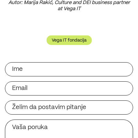
Autor: Marija Rakić, Culture and DEI business partner
at Vega IT
Vega IT fondacija
Ime
Email
Opis
Vaša
poruka