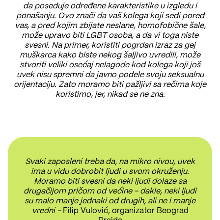
da poseduje određene karakteristike u izgledu i
ponašanju. Ovo znači da vaš kolega koji sedi pored
vas, a pred kojim zbijate neslane, homofobične šale,
može upravo biti LGBT osoba, a da vi toga niste
svesni. Na primer, koristiti pogrdan izraz za gej
muškarca kako biste nekog šaljivo uvredili, može
stvoriti veliki osećaj nelagode kod kolega koji još
uvek nisu spremni da javno podele svoju seksualnu
orijentaciju. Zato moramo biti pažljivi sa rečima koje
koristimo, jer, nikad se ne zna.
Svaki zaposleni treba da, na mikro nivou, uvek
ima u vidu dobrobit ljudi u svom okruženju.
Moramo biti svesni da neki ljudi dolaze sa
drugačijom pričom od većine - dakle, neki ljudi
su malo manje jednaki od drugih, ali ne i manje
vredni -
Filip Vulović, organizator Beograd