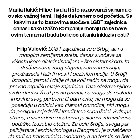
Marija Rakić: Filipe, hvala ti što razgovaraš sa nama o
ovako važnoj temi. Hajde da krenemo od početka. Sa
kakvim se to izazovima suočava LGBT zajednica
danas i kako i zašto kompanije moraju da se bave
ovim temama i budu bolje po pitanju inkluzivnosti?
Filip Vulović:
LGBT zajednica se u Srbiji, ali i u
mnogim zemljama sveta, danas suočava sa
višestrukom diskriminacijom - što sistemskom, to
društvenom, zbog stigme, nerazumevanja,
predrasuda i lažnih vesti i dezinformacija. U Srbiji,
istopolni parovi i dalje ni na koji način ne mogu da
pravno regulišu svoje zajednice. Ovo otežava njihov
svakodnevni život jer, na primer, ne mogu da naslede
imovinu svog partnera ili partnerke, ne mogu da se
posećuju u bolnici kao članovi porodice, niti mogu
da podignu zajednički kredit kao supružnici. S druge
strane, transrodnim osobama je sistem zdravstvene
podrške izuzetno otežan. Za celu Srbiju, svega par
psihijatara i endokrinologa u Beogradu je ovlašćeno
da radi sa transrodnim osobama, a na termin se čeka