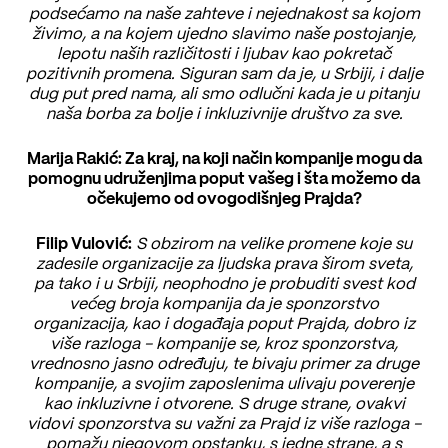
podsećamo na naše zahteve i nejednakost sa kojom
živimo, a na kojem ujedno slavimo naše postojanje,
lepotu naših različitosti i ljubav kao pokretač
pozitivnih promena. Siguran sam da je, u Srbiji, i dalje
dug put pred nama, ali smo odlučni kada je u pitanju
naša borba za bolje i inkluzivnije društvo za sve.
Marija Rakić: Za kraj, na koji način kompanije mogu da
pomognu udruženjima poput vašeg i šta možemo da
očekujemo od ovogodišnjeg Prajda?
Filip Vulović:
S obzirom na velike promene koje su
zadesile organizacije za ljudska prava širom sveta,
pa tako i u Srbiji, neophodno je probuditi svest kod
većeg broja kompanija da je sponzorstvo
organizacija, kao i događaja poput Prajda, dobro iz
više razloga - kompanije se, kroz sponzorstva,
vrednosno jasno određuju, te bivaju primer za druge
kompanije, a svojim zaposlenima ulivaju poverenje
kao inkluzivne i otvorene. S druge strane, ovakvi
vidovi sponzorstva su važni za Prajd iz više razloga -
pomažu njegovom opstanku, s jedne strane, a s