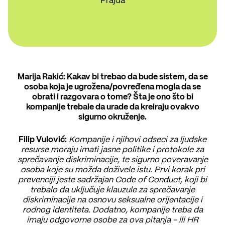
Prajda
Marija Rakić: Kakav bi trebao da bude sistem, da se
osoba koja je ugrožena/povređena mogla da se
obrati i razgovara o tome? Šta je ono što bi
kompanije trebale da urade da kreiraju ovakvo
sigurno okruženje.
Filip Vulović:
Kompanije i njihovi odseci za ljudske
resurse moraju imati jasne politike i protokole za
sprečavanje diskriminacije, te sigurno poveravanje
osoba koje su možda doživele istu. Prvi korak pri
prevenciji jeste sadržajan Code of Conduct, koji bi
trebalo da uključuje klauzule za sprečavanje
diskriminacije na osnovu seksualne orijentacije i
rodnog identiteta. Dodatno, kompanije treba da
imaju odgovorne osobe za ova pitanja - ili HR