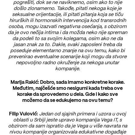
pogrešiti, dok se ne naviknemo, osim ako to nije
došlo zlonamerno. Takođe, pitati nekoga koje je
seksualne orijentacije, ili pitati pitanja koja se tiču
hirurških ili hormonskih intervencija kod transrodnih
osoba, mogu izazvati negativna osećanja, s obzirom
da je ovo nečija intima i da možda neko nije spreman
da podeli to sa svojim kolegama, osim ako ne da
jasan znak za to. Dakle, svaki zaposleni treba da
poseduje elementarno znanje na ovu temu, kako bi
prevenirao eventualne scenarije koji mogu da stvore
nepovoljno radno okruženje za nekoga unutar
kompanije.
Marija Rakić: Dobro, sada imamo konkretne korake.
Međutim, najčešće smo nesigurni kada treba ove
korake da sprovedemo u dela. Gde i kako sve
možemo da se edukujemo na ovu temu?
Filip Vulović:
Jedan od sjajnih primera i uzora u ovoj
oblasti u Srbiji jeste upravo kompanija Vega IT, s
obzirom da sam ispratio da je Vega u više navrata na
nivou kompanije organizovala edukativne događaje