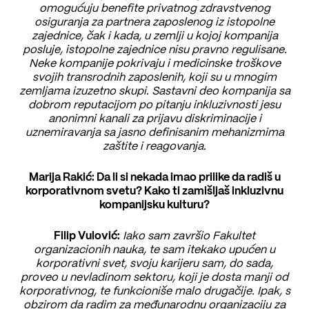
omogućuju benefite privatnog zdravstvenog
osiguranja za partnera zaposlenog iz istopolne
zajednice, čak i kada, u zemlji u kojoj kompanija
posluje, istopolne zajednice nisu pravno regulisane.
Neke kompanije pokrivaju i medicinske troškove
svojih transrodnih zaposlenih, koji su u mnogim
zemljama izuzetno skupi. Sastavni deo kompanija sa
dobrom reputacijom po pitanju inkluzivnosti jesu
anonimni kanali za prijavu diskriminacije i
uznemiravanja sa jasno definisanim mehanizmima
zaštite i reagovanja.
Marija Rakić: Da li si nekada imao prilike da radiš u
korporativnom svetu? Kako ti zamišljaš inkluzivnu
kompanijsku kulturu?
Filip Vulović:
Iako sam završio Fakultet
organizacionih nauka, te sam itekako upućen u
korporativni svet, svoju karijeru sam, do sada,
proveo u nevladinom sektoru, koji je dosta manji od
korporativnog, te funkcioniše malo drugačije. Ipak, s
obzirom da radim za međunarodnu organizaciju za