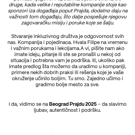
druge, kada velike i reputabilne kompanije stoje kao
sponzori iza događaja poput Prajda, dodatno daju na
važnosti tom događaju, što dalje pospešuje njegovu
zagovaračku misiju i poruke koje se šalju.
Stvaranje inkluzivnog društva je odgovornost svih
nas. Kompanija i pojedinaca. Hvala Filipe na vremenu
i važnim porukama i lekcijama.A vi, pišite nam ako
imate ideju, pitanje ili ste se pronašli u nekoj od
situacija i potrebna vam je podrška. Ili, ukoliko pak
imate predlog šta možemo da uradimo u kompaniji,
primere nekih dobrih praksi ili rešenja koje je vaše
okruženje učinilo boljim. Tu smo. Zajedno učimo i
gradimo bolje mesto za sve.
I da, vidimo se na
Beograd Prajdu 2025
– da slavimo
ljubav, autentičnost i podršku.