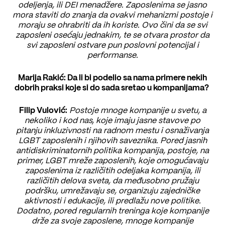
odeljenja, ili DEI menadžere. Zaposlenima se jasno
mora staviti do znanja da ovakvi mehanizmi postoje i
moraju se ohrabriti da ih koriste. Ovo čini da se svi
zaposleni osećaju jednakim, te se otvara prostor da
svi zaposleni ostvare pun poslovni potencijal i
performanse.
Marija Rakić: Da li bi podelio sa nama primere nekih
dobrih praksi koje si do sada sretao u kompanijama?
Filip Vulović:
Postoje mnoge kompanije u svetu, a
nekoliko i kod nas, koje imaju jasne stavove po
pitanju inkluzivnosti na radnom mestu i osnaživanja
LGBT zaposlenih i njihovih saveznika. Pored jasnih
antidiskriminatornih politika kompanija, postoje, na
primer, LGBT mreže zaposlenih, koje omogućavaju
zaposlenima iz različitih odeljaka kompanija, ili
različitih delova sveta, da međusobno pružaju
podršku, umrežavaju se, organizuju zajedničke
aktivnosti i edukacije, ili predlažu nove politike.
Dodatno, pored regularnih treninga koje kompanije
drže za svoje zaposlene, mnoge kompanije