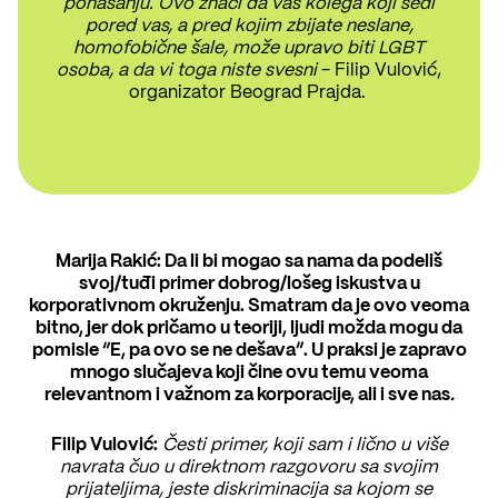
ponašanju. Ovo znači da vaš kolega koji sedi
pored vas, a pred kojim zbijate neslane,
homofobične šale, može upravo biti LGBT
osoba, a da vi toga niste svesni
- Filip Vulović,
organizator Beograd Prajda.
Marija Rakić: Da li bi mogao sa nama da podeliš
svoj/tuđi primer dobrog/lošeg iskustva u
korporativnom okruženju. Smatram da je ovo veoma
bitno, jer dok pričamo u teoriji, ljudi možda mogu da
pomisle “E, pa ovo se ne dešava”. U praksi je zapravo
mnogo slučajeva koji čine ovu temu veoma
relevantnom i važnom za korporacije, ali i sve nas
.
Filip Vulović:
Česti primer, koji sam i lično u više
navrata čuo u direktnom razgovoru sa svojim
prijateljima, jeste diskriminacija sa kojom se