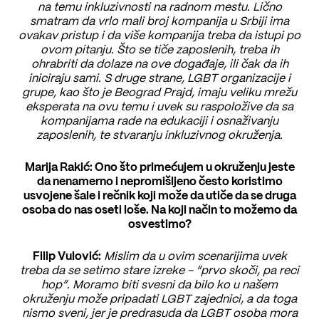
na temu inkluzivnosti na radnom mestu. Lično
smatram da vrlo mali broj kompanija u Srbiji ima
ovakav pristup i da više kompanija treba da istupi po
ovom pitanju. Što se tiče zaposlenih, treba ih
ohrabriti da dolaze na ove događaje, ili čak da ih
iniciraju sami. S druge strane, LGBT organizacije i
grupe, kao što je Beograd Prajd, imaju veliku mrežu
eksperata na ovu temu i uvek su raspoložive da sa
kompanijama rade na edukaciji i osnaživanju
zaposlenih, te stvaranju inkluzivnog okruženja.
Marija Rakić: Ono što primećujem u okruženju jeste
da nenamerno i nepromišljeno često koristimo
usvojene šale i rečnik koji može da utiče da se druga
osoba do nas oseti loše. Na koji način to možemo da
osvestimo?
Filip Vulović:
Mislim da u ovim scenarijima uvek
treba da se setimo stare izreke - “prvo skoči, pa reci
hop”. Moramo biti svesni da bilo ko u našem
okruženju može pripadati LGBT zajednici, a da toga
nismo sveni, jer je predrasuda da LGBT osoba mora